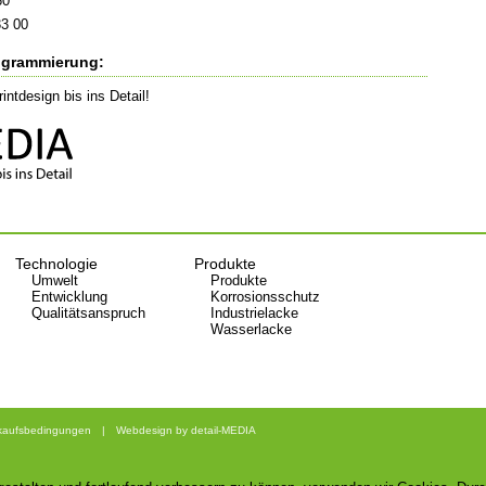
60
3 00
ogrammierung:
ntdesign bis ins Detail!
Technologie
Produkte
Umwelt
Produkte
Entwicklung
Korrosionsschutz
Qualitätsanspruch
Industrielacke
Wasserlacke
rkaufsbedingungen
|
Webdesign by detail-MEDIA