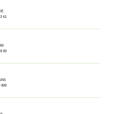
SIE
3 61
460
9 00
 SNS
 800